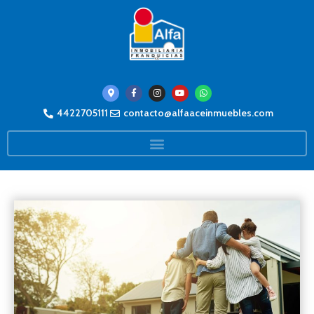
4422705111
contacto@alfaaceinmuebles.com