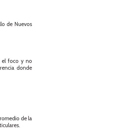
ollo de Nuevos
 el foco y no
erencia donde
promedio de la
iculares.