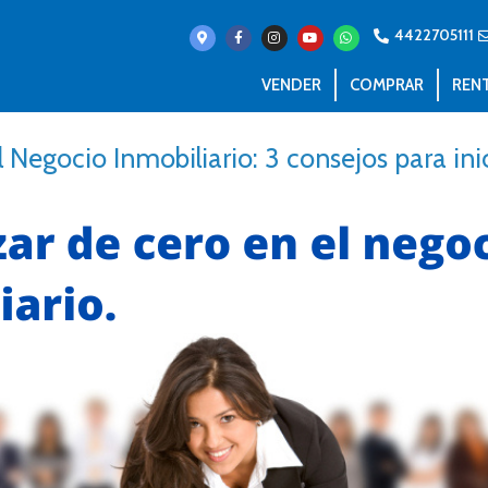
4422705111
VENDER
COMPRAR
REN
 Negocio Inmobiliario: 3 consejos para in