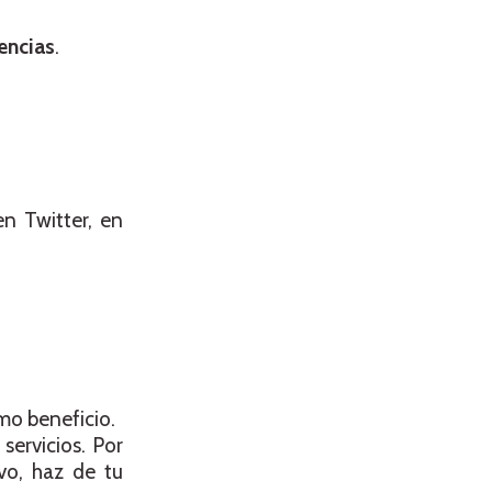
iencias
.
n Twitter, en
mo beneficio.
servicios. Por
evo, haz de tu