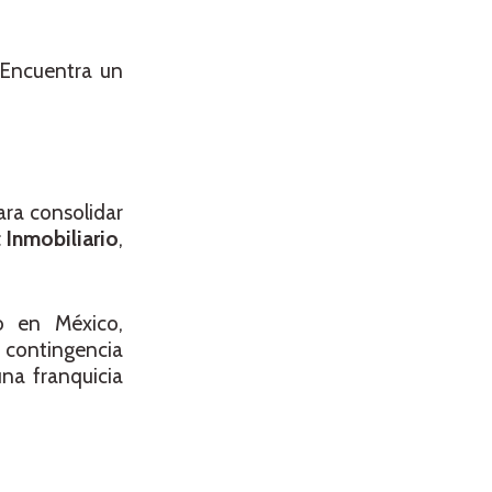
 Encuentra un
ara consolidar
Inmobiliario
,
o en México,
a contingencia
una franquicia